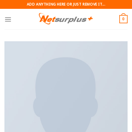
Skip
ADD ANYTHING HERE OR JUST REMOVE IT...
to
content
0