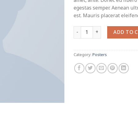
amet, ante. Donec eu libero
egestas semper. Aenean ultr
est. Mauris placerat eleifen
Woo Ninja quantity
ADD TO 
Category:
Posters