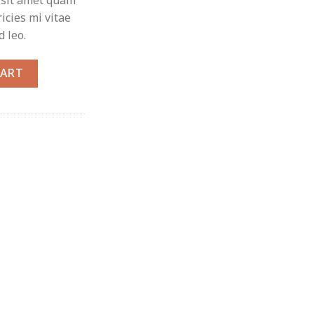
 sit amet quam
icies mi vitae
d leo.
CART