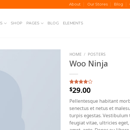
About
Our Stores
Blog
S
SHOP
PAGES
BLOG
ELEMENTS
HOME
/
POSTERS
Woo Ninja
29.00
$
Rated
1
4.00
out
of 5
Pellentesque habitant morbi
based on
customer
senectus et netus et males
rating
turpis egestas. Vestibulum 
feugiat vitae, ultricies eget