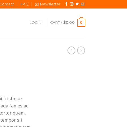
Contact
FAQ
Newsletter
0
LOGIN
CART /
$
0.00
 tristique
uada fames ac
tortor quam,
, tempor sit