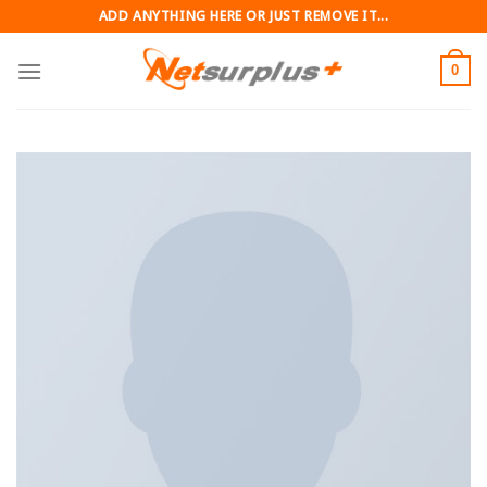
Skip
ADD ANYTHING HERE OR JUST REMOVE IT...
to
content
0